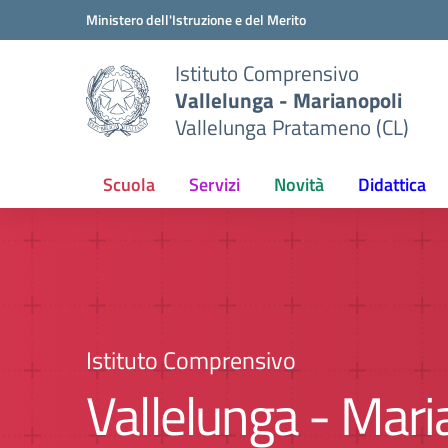
Vai ai contenuti
Vai al menu di navigazione
Vai al footer
Ministero dell'Istruzione e del Merito
Istituto Comprensivo
Vallelunga - Marianopoli
Vallelunga Pratameno (CL)
Scuola
Servizi
Novità
Didattica
Istituto Comprensivo
Vallelunga - Mari