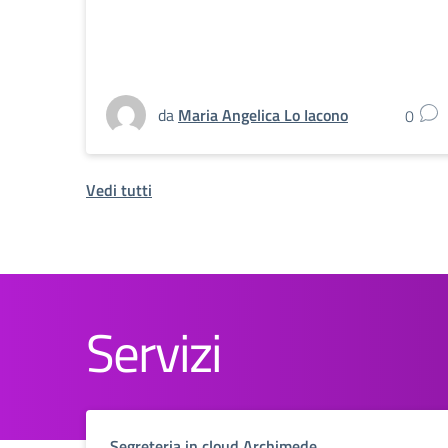
da
Maria Angelica Lo Iacono
0
Vedi tutti
Servizi
Segreteria in cloud Archimede