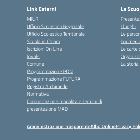
Link Esterni
La Scuo
MIUR
Presenta
Ufficio Scolastico Regionale
I luoghi
Ufficio Scolastico Territoriale
Le perso
Scuola in Chiaro
I numeri 
Iscrizioni On Line
Le carte 
Invalsi
Organizz
Comune
La storia
Programmazione PON
Programmazione FUTURA
Registro Archimede
Normativa
Comunicazione modalità e termini di
presentazione MAD
Amministrazione Trasparente
Albo Online
Privacy Pol