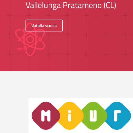
Vallelunga Pratameno (CL)
Vai alla scuola