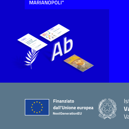
MARIANOPOLI"
I
V
V