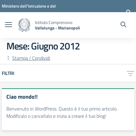
Vai ai contenuti
Vai al menu di navigazione
Vai al footer
Ministero dell'Istruzione e del
Merito
Istituto Comprensivo
Vallelunga - Marianopoli
Mese:
Giugno 2012
Stampa / Condividi
FILTRI
Ciao mondo!!
Benvenuto in WordPress. Questo è il tuo primo articolo.
Modificalo o cancellalo e inizia a creare il tuo blog!