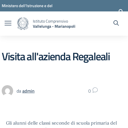
Vai ai contenuti
Vai al menu di navigazione
Vai al footer
Ministero dell'Istruzione e del
Merito
Istituto Comprensivo
Vallelunga - Marianopoli
Visita all'azienda Regaleali
da
admin
0
Gli alunni delle classi seconde di scuola primaria del