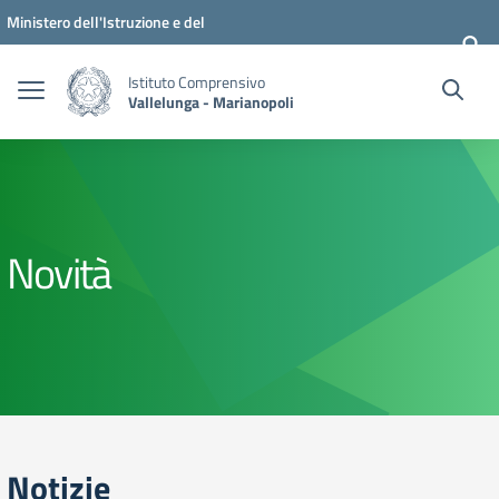
Vai ai contenuti
Vai al menu di navigazione
Vai al footer
Ministero dell'Istruzione e del
Merito
Istituto Comprensivo
Vallelunga - Marianopoli
Novità
Notizie