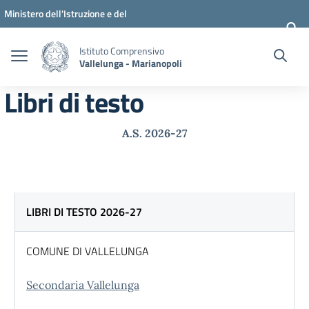
Vai ai contenuti
Vai al menu di navigazione
Vai al footer
Ministero dell'Istruzione e del
Merito
Istituto Comprensivo
Vallelunga - Marianopoli
Libri di testo
A.S. 2026-27
LIBRI DI TESTO 2026-27
COMUNE DI VALLELUNGA
Secondaria Vallelunga