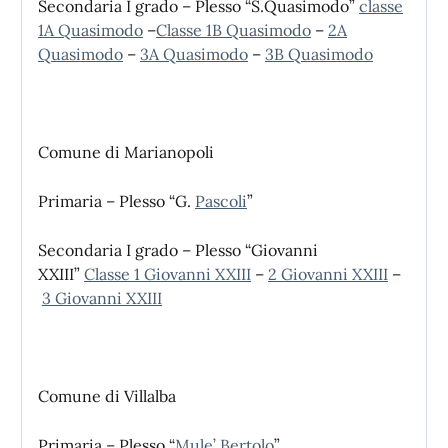
Secondaria I grado – Plesso “S.Quasimodo”
classe
1A Quasimodo
–
Classe 1B Quasimodo
–
2A
Quasimodo
–
3A Quasimodo
–
3B Quasimodo
Comune di Marianopoli
Primaria – Plesso “G.
Pascoli
”
Secondaria I grado – Plesso “Giovanni
XXIII”
Classe 1 Giovanni XXIII
–
2 Giovanni XXIII
–
3 Giovanni XXIII
Comune di Villalba
Primaria – Plesso “
Mule’ Bertolo
”