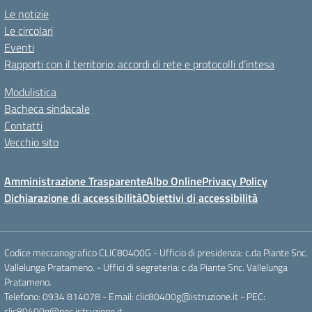
Le notizie
Le circolari
Eventi
Rapporti con il territorio: accordi di rete e protocolli d’intesa
Modulistica
Bacheca sindacale
Contatti
Vecchio sito
Amministrazione Trasparente
Albo Online
Privacy Policy
Dichiarazione di accessibilità
Obiettivi di accessibilità
Codice meccanografico CLIC80400G - Ufficio di presidenza: c.da Piante Snc.
Vallelunga Pratameno. - Uffici di segreteria: c.da Piante Snc. Vallelunga
Pratameno.
Telefono: 0934 814078 - Email: clic80400g@istruzione.it - PEC:
clic80400g@pec.istruzione.it.