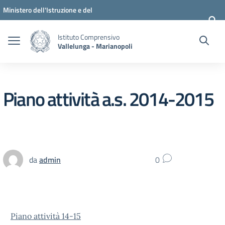
Vai ai contenuti
Vai al menu di navigazione
Vai al footer
Ministero dell'Istruzione e del
Merito
Istituto Comprensivo
Vallelunga - Marianopoli
Piano attività a.s. 2014-2015
da
admin
0
Piano attività 14-15