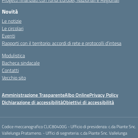
Progetti finanziati con fondi Europei, Nazionali e Regionali
Novità
Le notizie
Le circolari
Eventi
Rapporti con il territorio: accordi di rete e protocolli d’intesa
Modulistica
Bacheca sindacale
Contatti
Vecchio sito
Amministrazione Trasparente
Albo Online
Privacy Policy
Dichiarazione di accessibilità
Obiettivi di accessibilità
Codice meccanografico CLIC80400G - Ufficio di presidenza: c.da Piante Snc.
Vallelunga Pratameno. - Uffici di segreteria: c.da Piante Snc. Vallelunga