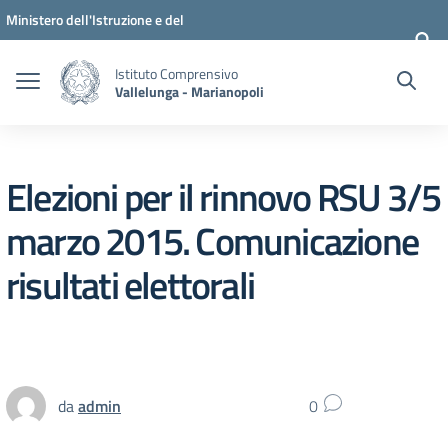
Vai ai contenuti
Vai al menu di navigazione
Vai al footer
Ministero dell'Istruzione e del
Merito
Istituto Comprensivo
Vallelunga - Marianopoli
Elezioni per il rinnovo RSU 3/5
marzo 2015. Comunicazione
risultati elettorali
da
admin
0