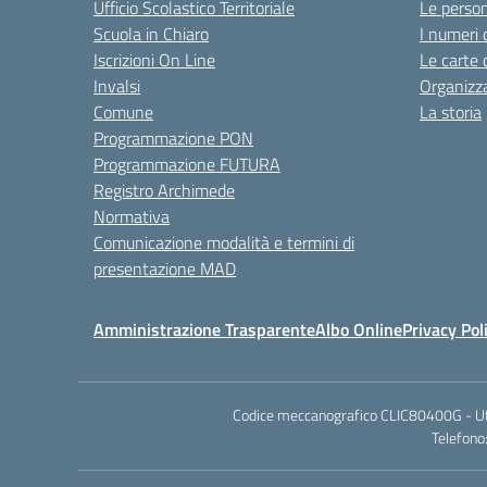
Ufficio Scolastico Territoriale
Le perso
Scuola in Chiaro
I numeri 
Iscrizioni On Line
Le carte 
Invalsi
Organizz
Comune
La storia
Programmazione PON
Programmazione FUTURA
Registro Archimede
Normativa
Comunicazione modalità e termini di
presentazione MAD
Amministrazione Trasparente
Albo Online
Privacy Pol
Codice meccanografico CLIC80400G - Uffic
Telefono