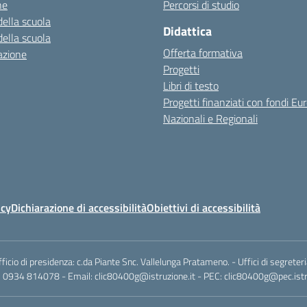
ne
Percorsi di studio
della scuola
Didattica
della scuola
Offerta formativa
azione
Progetti
Libri di testo
Progetti finanziati con fondi Eur
Nazionali e Regionali
icy
Dichiarazione di accessibilità
Obiettivi di accessibilità
io di presidenza: c.da Piante Snc. Vallelunga Pratameno. - Uffici di segreteri
: 0934 814078 - Email: clic80400g@istruzione.it - PEC: clic80400g@pec.istru