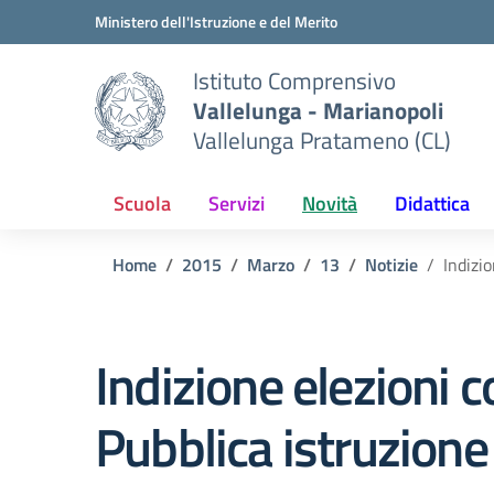
Vai ai contenuti
Vai al menu di navigazione
Vai al footer
Ministero dell'Istruzione e del Merito
Istituto Comprensivo
Vallelunga - Marianopoli
Vallelunga Pratameno (CL)
Scuola
Servizi
Novità
Didattica
Home
2015
Marzo
13
Notizie
Indizi
Indizione elezioni 
Pubblica istruzione