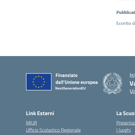
Pubblicat
Eccetto d
I
V
V
Link Esterni
La Scuo
MIUR
Presenta
Ufficio Scolastico Regionale
I luoghi