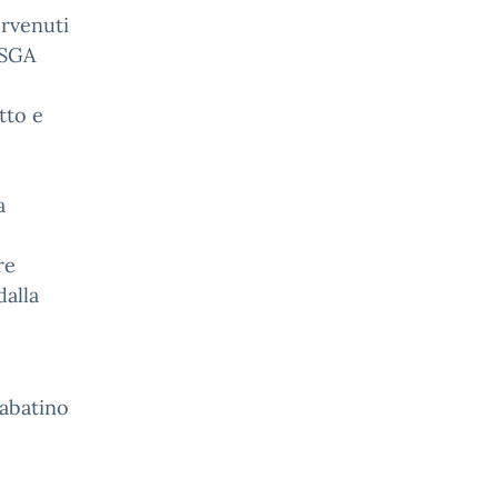
rvenuti
e SGA
tto e
a
re
dalla
Sabatino