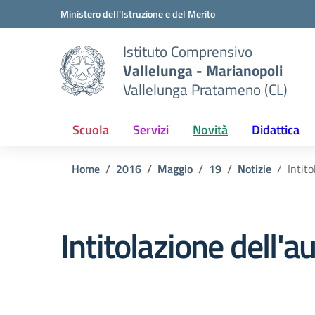
Vai ai contenuti
Vai al menu di navigazione
Vai al footer
Ministero dell'Istruzione e del Merito
Istituto Comprensivo
Vallelunga - Marianopoli
Vallelunga Pratameno (CL)
Scuola
Servizi
Novità
Didattica
Home
2016
Maggio
19
Notizie
Intito
Intitolazione dell'a