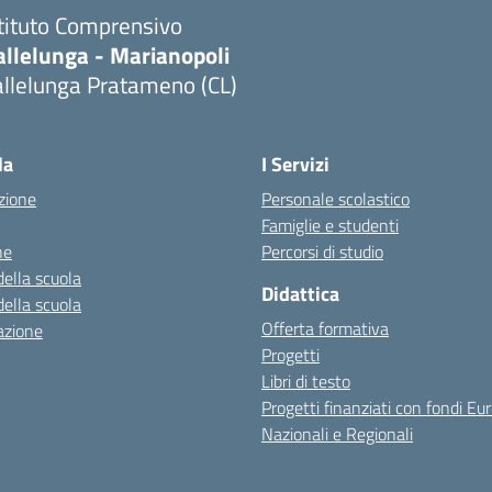
stituto Comprensivo
allelunga - Marianopoli
allelunga Pratameno (CL)
la
I Servizi
zione
Personale scolastico
Famiglie e studenti
ne
Percorsi di studio
della scuola
Didattica
della scuola
Offerta formativa
azione
Progetti
Libri di testo
Progetti finanziati con fondi Eur
Nazionali e Regionali