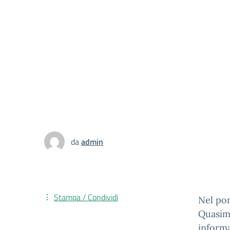
da
admin
Stampa / Condividi
Nel pom
Quasimo
informa