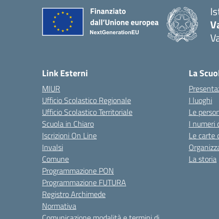
I
V
V
Link Esterni
La Scuo
MIUR
Presenta
Ufficio Scolastico Regionale
I luoghi
Ufficio Scolastico Territoriale
Le perso
Scuola in Chiaro
I numeri 
Iscrizioni On Line
Le carte 
Invalsi
Organizz
Comune
La storia
Programmazione PON
Programmazione FUTURA
Registro Archimede
Normativa
Comunicazione modalità e termini di