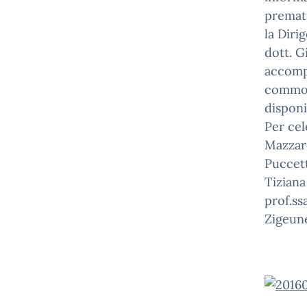
premat
la Diri
dott. G
accompa
commozi
disponi
Per cel
Mazzare
Puccett
Tiziana
prof.ss
Zigeune