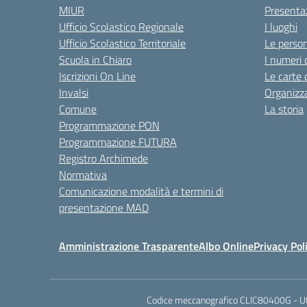
MIUR
Presenta
Ufficio Scolastico Regionale
I luoghi
Ufficio Scolastico Territoriale
Le perso
Scuola in Chiaro
I numeri 
Iscrizioni On Line
Le carte 
Invalsi
Organizz
Comune
La storia
Programmazione PON
Programmazione FUTURA
Registro Archimede
Normativa
Comunicazione modalità e termini di
presentazione MAD
Amministrazione Trasparente
Albo Online
Privacy Pol
Codice meccanografico CLIC80400G - Uffic