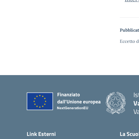
Pubblicat
Eccetto d
I
V
V
Link Esterni
La Scuo