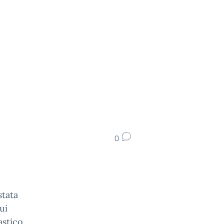
0
stata
ui
stico.