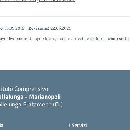
o:
16.09.2016
-
Revisione:
22.05.2025
ove diversamente specificato, questo articolo è stato rilasciato sott
stituto Comprensivo
allelunga - Marianopoli
allelunga Pratameno (CL)
la
I Servizi