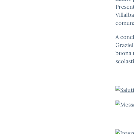
Present
Villalb
comuna
A concl
Graziel
buona r
scolast