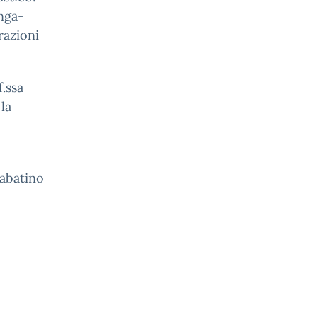
unga-
razioni
f.ssa
la
sabatino