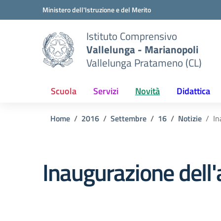
Vai ai contenuti
Vai al menu di navigazione
Vai al footer
Ministero dell'Istruzione e del Merito
Istituto Comprensivo
Vallelunga - Marianopoli
Vallelunga Pratameno (CL)
Scuola
Servizi
Novità
Didattica
Home
2016
Settembre
16
Notizie
In
Inaugurazione dell'