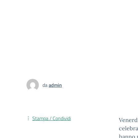
da
admin
Stampa / Condividi
Venerdì
celebra
hanno p