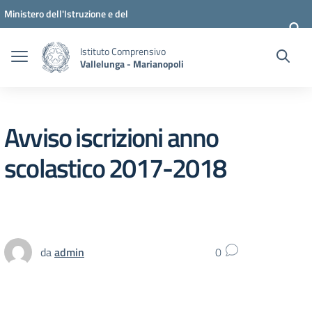
Vai ai contenuti
Vai al menu di navigazione
Vai al footer
Ministero dell'Istruzione e del
Merito
Istituto Comprensivo
Vallelunga - Marianopoli
Avviso iscrizioni anno
scolastico 2017-2018
da
admin
0