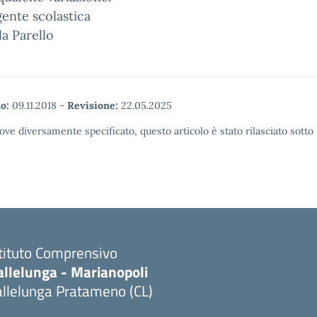
gente scolastica
la Parello
o:
09.11.2018
-
Revisione:
22.05.2025
ove diversamente specificato, questo articolo è stato rilasciato sott
stituto Comprensivo
allelunga - Marianopoli
allelunga Pratameno (CL)