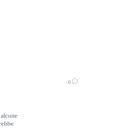
0
 alcune
trebbe