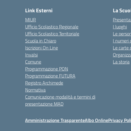
Link Esterni
La Scuo
MIUR
Presenta
Ufficio Scolastico Regionale
I luoghi
Ufficio Scolastico Territoriale
Le perso
Scuola in Chiaro
I numeri 
Iscrizioni On Line
Le carte 
Invalsi
Organizz
Comune
La storia
Programmazione PON
Programmazione FUTURA
Registro Archimede
Normativa
Comunicazione modalità e termini di
presentazione MAD
Amministrazione Trasparente
Albo Online
Privacy Pol