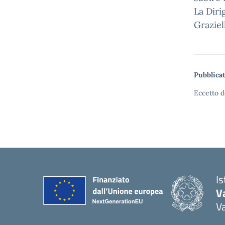
La Diri
Graziel
Pubblicat
Eccetto d
I
V
V