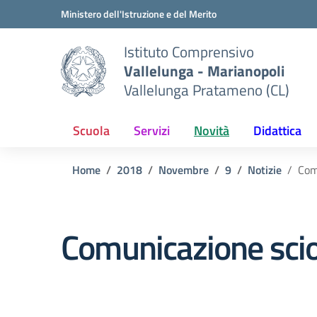
Vai ai contenuti
Vai al menu di navigazione
Vai al footer
Ministero dell'Istruzione e del Merito
Istituto Comprensivo
Vallelunga - Marianopoli
Vallelunga Pratameno (CL)
Scuola
Servizi
Novità
Didattica
Home
2018
Novembre
9
Notizie
Com
Comunicazione sci