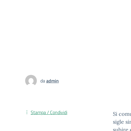
da
admin
Stampa / Condividi
Si comu
sigle s
subire 