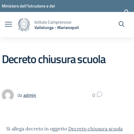
Vai ai contenuti
Vai al menu di navigazione
Vai al footer
Ministero dell'Istruzione e del
Merito
Istituto Comprensivo
Vallelunga - Marianopoli
Decreto chiusura scuola
da
admin
0
Si allega decreto in oggetto
Decreto chiusura scuola