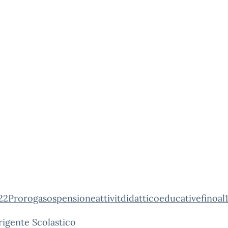
22Prorogasospensioneattivitdidatticoeducativefinoal
igente Scolastico