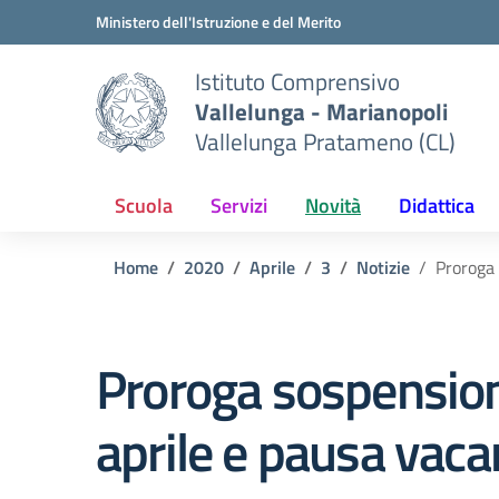
Vai ai contenuti
Vai al menu di navigazione
Vai al footer
Ministero dell'Istruzione e del Merito
Istituto Comprensivo
Vallelunga - Marianopoli
Vallelunga Pratameno (CL)
Scuola
Servizi
Novità
Didattica
Home
2020
Aprile
3
Notizie
Proroga 
Proroga sospensione
aprile e pausa vaca