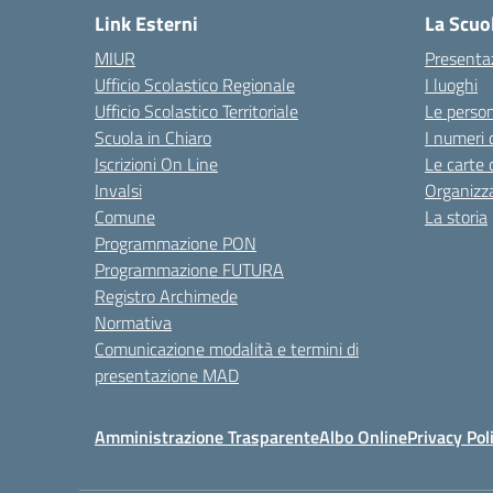
Link Esterni
La Scuo
MIUR
Presenta
Ufficio Scolastico Regionale
I luoghi
Ufficio Scolastico Territoriale
Le perso
Scuola in Chiaro
I numeri 
Iscrizioni On Line
Le carte 
Invalsi
Organizz
Comune
La storia
Programmazione PON
Programmazione FUTURA
Registro Archimede
Normativa
Comunicazione modalità e termini di
presentazione MAD
Amministrazione Trasparente
Albo Online
Privacy Pol