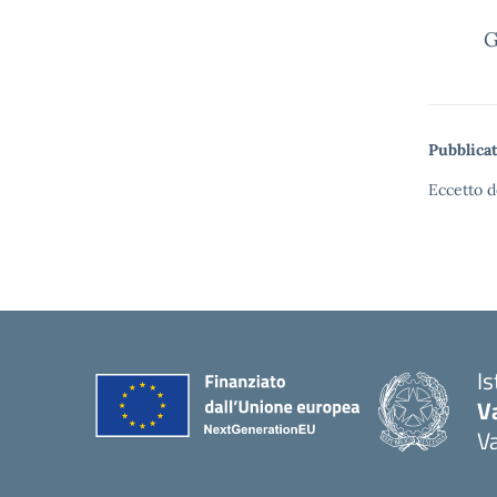
Gius
Pubblicat
Eccetto d
I
V
V