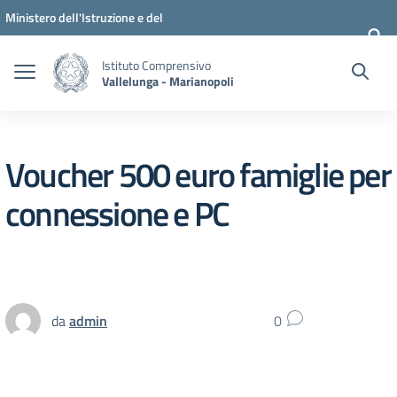
Vai ai contenuti
Vai al menu di navigazione
Vai al footer
Ministero dell'Istruzione e del
Merito
Istituto Comprensivo
Vallelunga - Marianopoli
Voucher 500 euro famiglie per
connessione e PC
da
admin
0