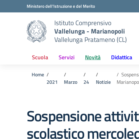
Vai ai contenuti
Vai al menu di navigazione
Vai al footer
Ministero dell'Istruzione e del Merito
Istituto Comprensivo
Vallelunga - Marianopoli
Vallelunga Pratameno (CL)
Scuola
Servizi
Novità
Didattica
Home
Sospensi
2021
Marzo
24
Notizie
Marianopo
Sospensione attività
scolastico mercole