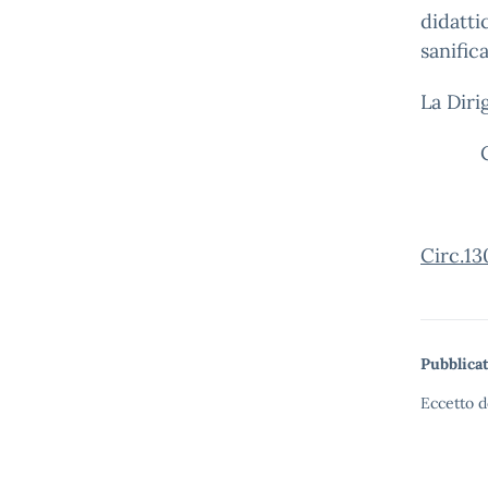
didatti
sanific
La Diri
Clau
Circ.13
Pubblicat
Eccetto d