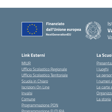
I
V
V
Link Esterni
La Scuo
MIUR
Presenta
Ufficio Scolastico Regionale
I luoghi
Ufficio Scolastico Territoriale
Le perso
Scuola in Chiaro
I numeri 
Iscrizioni On Line
Le carte 
Invalsi
Organizz
Comune
La storia
Programmazione PON
Programmazione FUTURA