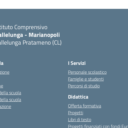
stituto Comprensivo
allelunga - Marianopoli
allelunga Pratameno (CL)
la
I Servizi
zione
Personale scolastico
Famiglie e studenti
ne
Percorsi di studio
della scuola
Didattica
della scuola
Offerta formativa
azione
Progetti
Libri di testo
Progetti finanziati con fondi Eur