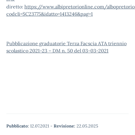
diretto:
https://www.albipretorionline.com/albopretori
codcli=SC23775&idatto=1413246&pag=1
Pubblicazione graduatorie Terza Facscia ATA triennio
scolastico 2021-23 – DM n. 50 del 03-03-2021
Pubblicato:
12.07.2021
-
Revisione:
22.05.2025