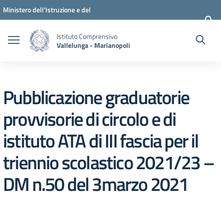
Vai ai contenuti
Vai al menu di navigazione
Vai al footer
Ministero dell'Istruzione e del
Merito
Istituto Comprensivo
Vallelunga - Marianopoli
Pubblicazione graduatorie
provvisorie di circolo e di
istituto ATA di III fascia per il
triennio scolastico 2021/23 –
DM n.50 del 3marzo 2021