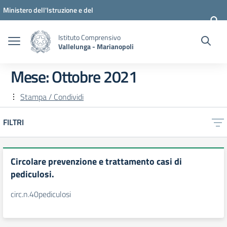
Vai ai contenuti
Vai al menu di navigazione
Vai al footer
Ministero dell'Istruzione e del
Merito
Istituto Comprensivo
Vallelunga - Marianopoli
Mese:
Ottobre 2021
Stampa / Condividi
FILTRI
Circolare prevenzione e trattamento casi di
pediculosi.
circ.n.40pediculosi