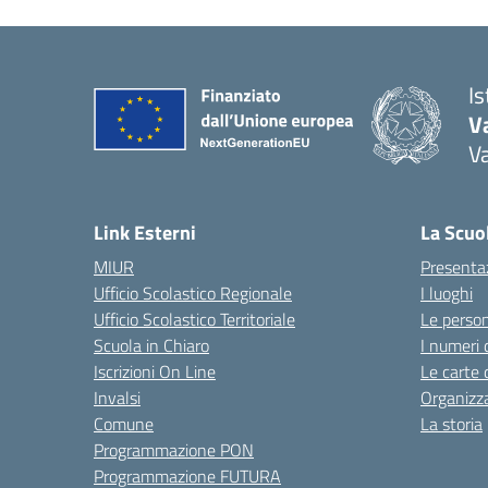
I
V
V
Link Esterni
La Scuo
MIUR
Presenta
Ufficio Scolastico Regionale
I luoghi
Ufficio Scolastico Territoriale
Le perso
Scuola in Chiaro
I numeri 
Iscrizioni On Line
Le carte 
Invalsi
Organizz
Comune
La storia
Programmazione PON
Programmazione FUTURA