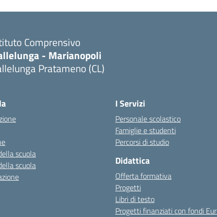
stituto Comprensivo
allelunga - Marianopoli
allelunga Pratameno (CL)
la
I Servizi
zione
Personale scolastico
Famiglie e studenti
ne
Percorsi di studio
della scuola
Didattica
della scuola
Offerta formativa
azione
Progetti
Libri di testo
Progetti finanziati con fondi Eur