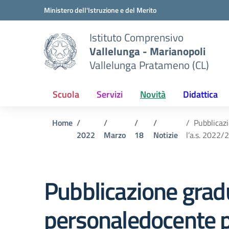
Vai ai contenuti
Vai al menu di navigazione
Vai al footer
Ministero dell'Istruzione e del Merito
Istituto Comprensivo
Vallelunga - Marianopoli
Vallelunga Pratameno (CL)
Scuola
Servizi
Novità
Didattica
Home
Pubblicazi
2022
Marzo
18
Notizie
l’a.s. 2022/
Pubblicazione gradu
personaledocente pe