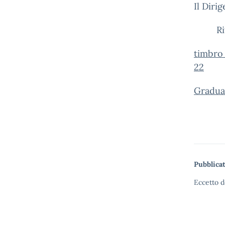
Il Diri
Rita 
timbro_
22
Graduat
Pubblicat
Eccetto d