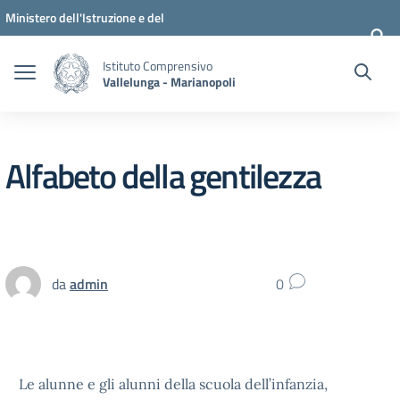
Vai ai contenuti
Vai al menu di navigazione
Vai al footer
Ministero dell'Istruzione e del
Merito
Istituto Comprensivo
Vallelunga - Marianopoli
Alfabeto della gentilezza
da
admin
0
Le alunne e gli alunni della scuola dell’infanzia,