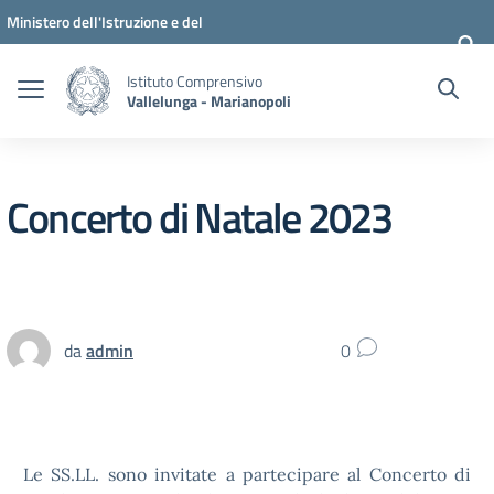
Vai ai contenuti
Vai al menu di navigazione
Vai al footer
Ministero dell'Istruzione e del
Merito
Istituto Comprensivo
Vallelunga - Marianopoli
Concerto di Natale 2023
da
admin
0
Le SS.LL. sono invitate a partecipare al Concerto di