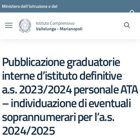
Vai ai contenuti
Vai al menu di navigazione
Vai al footer
Ministero dell'Istruzione e del
Merito
Istituto Comprensivo
Vallelunga - Marianopoli
Pubblicazione graduatorie
interne d’istituto definitive
a.s. 2023/2024 personale ATA
– individuazione di eventuali
soprannumerari per l’a.s.
2024/2025