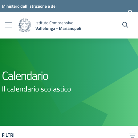
Vai ai contenuti
Vai al menu di navigazione
Vai al footer
Ministero dell'Istruzione e del
Merito
Istituto Comprensivo
Vallelunga - Marianopoli
Calendario
Il calendario scolastico
FILTRI