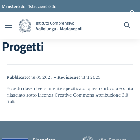
Vai ai contenuti
Vai al menu di navigazione
Vai al footer
Ministero dell'Istruzione e del
Merito
Istituto Comprensivo
Vallelunga - Marianopoli
Progetti
Pubblicato:
19.05.2025
-
Revisione:
13.11.2025
Eccetto dove diversamente specificato, questo articolo è stato
rilasciato sotto Licenza Creative Commons Attribuzione 3.0
Italia.
Istituto Comprensivo