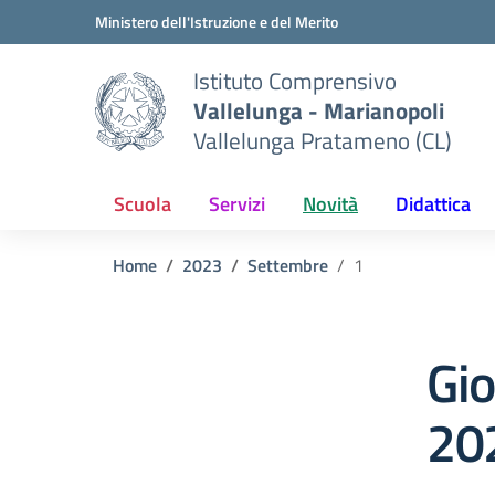
Vai ai contenuti
Vai al menu di navigazione
Vai al footer
Ministero dell'Istruzione e del Merito
Istituto Comprensivo
Vallelunga - Marianopoli
Vallelunga Pratameno (CL)
Scuola
Servizi
Novità
Didattica
Home
2023
Settembre
1
Gi
20