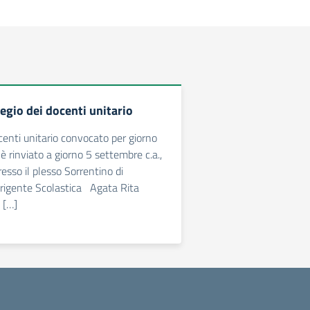
legio dei docenti unitario
ocenti unitario convocato per giorno
è rinviato a giorno 5 settembre c.a.,
resso il plesso Sorrentino di
irigente Scolastica Agata Rita
1 […]