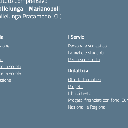
stituto Comprensivo
allelunga - Marianopoli
allelunga Pratameno (CL)
la
I Servizi
zione
Personale scolastico
Famiglie e studenti
ne
Percorsi di studio
della scuola
Didattica
della scuola
Offerta formativa
azione
Progetti
Libri di testo
Progetti finanziati con fondi Eur
Nazionali e Regionali