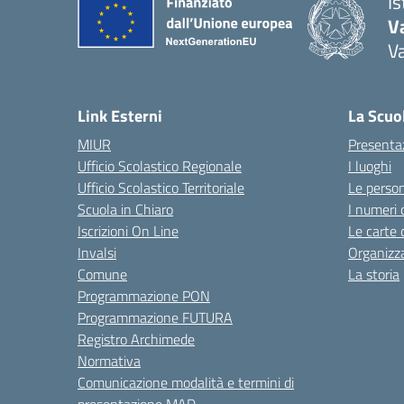
I
V
V
Link Esterni
La Scuo
MIUR
Presenta
Ufficio Scolastico Regionale
I luoghi
Ufficio Scolastico Territoriale
Le perso
Scuola in Chiaro
I numeri 
Iscrizioni On Line
Le carte 
Invalsi
Organizz
Comune
La storia
Programmazione PON
Programmazione FUTURA
Registro Archimede
Normativa
Comunicazione modalità e termini di