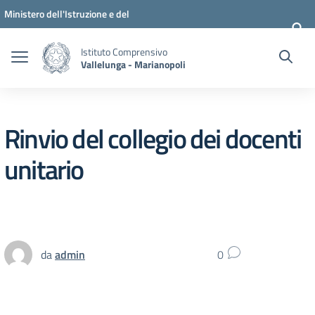
Vai ai contenuti
Vai al menu di navigazione
Vai al footer
Ministero dell'Istruzione e del
Merito
Istituto Comprensivo
Vallelunga - Marianopoli
Rinvio del collegio dei docenti
unitario
da
admin
0