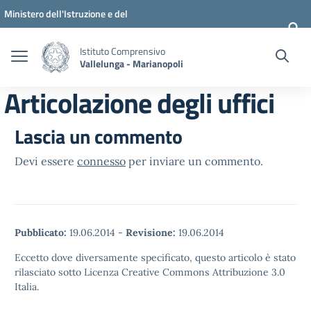
Vai ai contenuti
Vai al menu di navigazione
Vai al footer
Ministero dell'Istruzione e del
Merito
Istituto Comprensivo
Vallelunga - Marianopoli
Articolazione degli uffici
Lascia un commento
Devi essere
connesso
per inviare un commento.
Pubblicato:
19.06.2014
-
Revisione:
19.06.2014
Eccetto dove diversamente specificato, questo articolo è stato
rilasciato sotto Licenza Creative Commons Attribuzione 3.0
Italia.