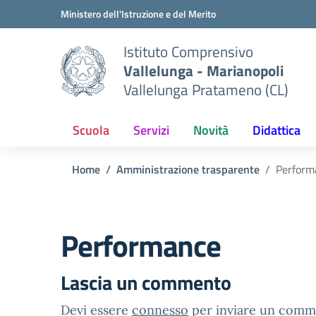
Vai ai contenuti
Vai al menu di navigazione
Vai al footer
Ministero dell'Istruzione e del Merito
Istituto Comprensivo
Vallelunga - Marianopoli
Vallelunga Pratameno (CL)
Scuola
Servizi
Novità
Didattica
Home
Amministrazione trasparente
Perform
Performance
Lascia un commento
Devi essere
connesso
per inviare un comm