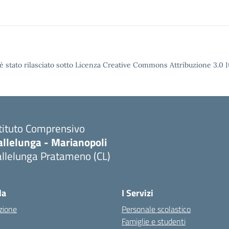
è stato rilasciato sotto Licenza Creative Commons Attribuzione 3.0 It
stituto Comprensivo
allelunga - Marianopoli
allelunga Pratameno (CL)
la
I Servizi
zione
Personale scolastico
Famiglie e studenti