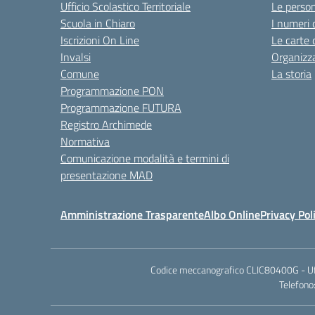
Ufficio Scolastico Territoriale
Le perso
Scuola in Chiaro
I numeri 
Iscrizioni On Line
Le carte 
Invalsi
Organizz
Comune
La storia
Programmazione PON
Programmazione FUTURA
Registro Archimede
Normativa
Comunicazione modalità e termini di
presentazione MAD
Amministrazione Trasparente
Albo Online
Privacy Pol
Codice meccanografico CLIC80400G - Uffic
Telefono