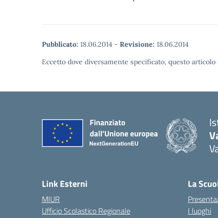
Pubblicato:
18.06.2014
-
Revisione:
18.06.2014
Eccetto dove diversamente specificato, questo articolo 
I
V
V
Link Esterni
La Scuo
MIUR
Presenta
Ufficio Scolastico Regionale
I luoghi