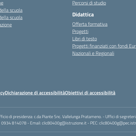
ne
Percorsi di studio
della scuola
Didattica
della scuola
Offerta formativa
azione
Progetti
Libri di testo
Progetti finanziati con fondi Eur
Nazionali e Regionali
icy
Dichiarazione di accessibilità
Obiettivi di accessibilità
io di presidenza: c.da Piante Snc. Vallelunga Pratameno. - Uffici di segreteri
: 0934 814078 - Email: clic80400g@istruzione.it - PEC: clic80400g@pec.istru