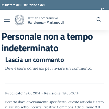
Vai ai contenuti
Vai al menu di navigazione
Vai al footer
Ministero dell'Istruzione e del
Merito
Istituto Comprensivo
Vallelunga - Marianopoli
Personale non a tempo
indeterminato
Lascia un commento
Devi essere
connesso
per inviare un commento.
Pubblicato:
19.06.2014
-
Revisione:
19.06.2014
Eccetto dove diversamente specificato, questo articolo è stato
rilasciato sotto Licenza Creative Commons Attribuzione 3.0