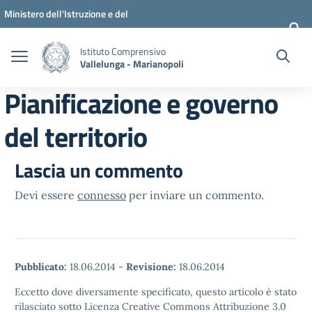
Vai ai contenuti
Vai al menu di navigazione
Vai al footer
Ministero dell'Istruzione e del
Merito
Istituto Comprensivo
Vallelunga - Marianopoli
Pianificazione e governo
del territorio
Lascia un commento
Devi essere
connesso
per inviare un commento.
Pubblicato:
18.06.2014
-
Revisione:
18.06.2014
Eccetto dove diversamente specificato, questo articolo è stato
rilasciato sotto Licenza Creative Commons Attribuzione 3.0