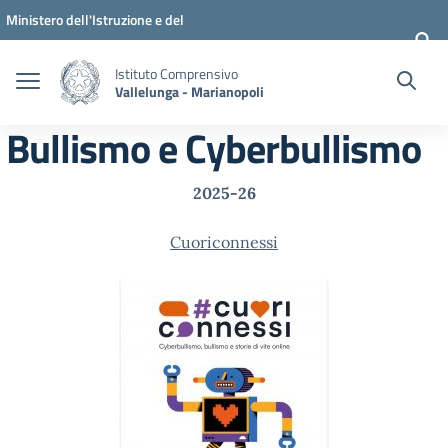
Vai ai contenuti
Vai al menu di navigazione
Vai al footer
Ministero dell'Istruzione e del
Merito
Istituto Comprensivo
Vallelunga - Marianopoli
Bullismo e Cyberbullismo
2025-26
Cuoriconnessi