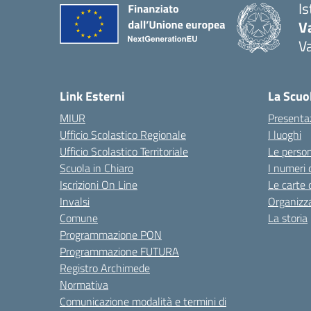
I
V
V
Link Esterni
La Scuo
MIUR
Presenta
Ufficio Scolastico Regionale
I luoghi
Ufficio Scolastico Territoriale
Le perso
Scuola in Chiaro
I numeri 
Iscrizioni On Line
Le carte 
Invalsi
Organizz
Comune
La storia
Programmazione PON
Programmazione FUTURA
Registro Archimede
Normativa
Comunicazione modalità e termini di