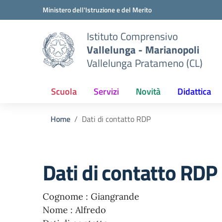
Vai ai contenuti
Vai al menu di navigazione
Vai al footer
Ministero dell'Istruzione e del Merito
Istituto Comprensivo
Vallelunga - Marianopoli
Vallelunga Pratameno (CL)
Scuola
Servizi
Novità
Didattica
Home
Dati di contatto RDP
Dati di contatto RDP
Cognome : Giangrande
Nome : Alfredo