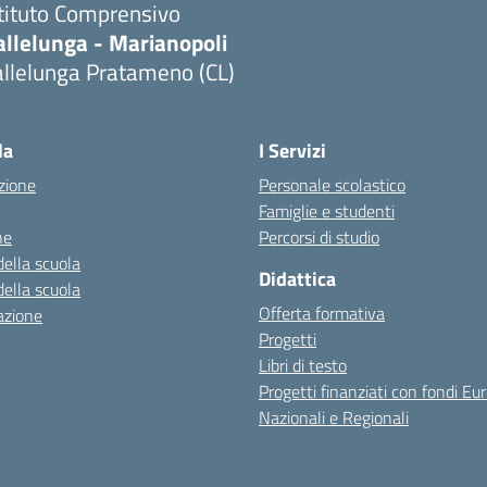
stituto Comprensivo
allelunga - Marianopoli
allelunga Pratameno (CL)
la
I Servizi
zione
Personale scolastico
Famiglie e studenti
ne
Percorsi di studio
della scuola
Didattica
della scuola
Offerta formativa
azione
Progetti
Libri di testo
Progetti finanziati con fondi Eur
Nazionali e Regionali