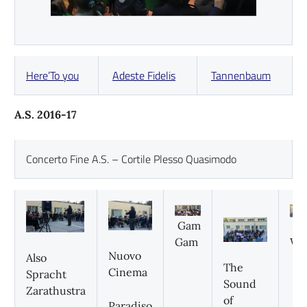
Here’To you
Adeste Fidelis
Tannenbaum
A.S. 2016-17
Concerto Fine A.S. – Cortile Plesso Quasimodo
Gam
Th
Gam
Wal
Nuovo
Also
The
Cinema
Spracht
Sound
Zarathustra
of
Paradiso