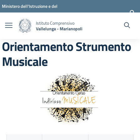
Vai ai contenuti
Vai al menu di navigazione
Vai al footer
Ministero dell'Istruzione e del
Merito
Istituto Comprensivo
Vallelunga - Marianopoli
Orientamento Strumento
Musicale