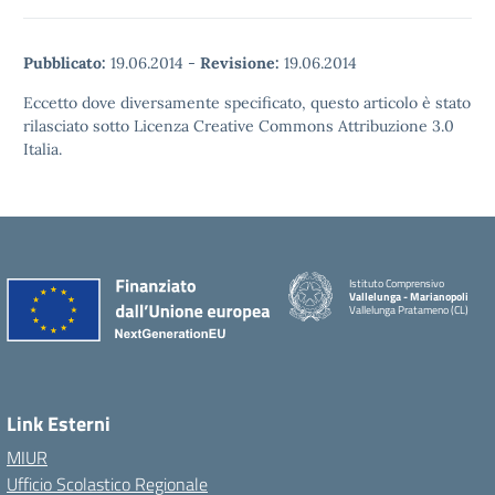
Pubblicato:
19.06.2014
-
Revisione:
19.06.2014
Eccetto dove diversamente specificato, questo articolo è stato
rilasciato sotto Licenza Creative Commons Attribuzione 3.0
Italia.
Istituto Comprensivo
Vallelunga - Marianopoli
Vallelunga Pratameno (CL)
Link Esterni
MIUR
Ufficio Scolastico Regionale