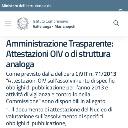
Vai ai contenuti
Vai al menu di navigazione
Vai al footer
Ministero dell'Istruzione e del
Merito
Istituto Comprensivo
Vallelunga - Marianopoli
Amministrazione Trasparente:
Attestazioni OIV o di struttura
analoga
Come previsto dalla delibera
CiVIT n. 71/2013
“Attestazioni OIV sull’assolvimento di specifici
obblighi di pubblicazione per l’anno 2013 e
attività di vigilanza e controllo della
Commissione” sono disponibili in allegato:
1. Il documento di attestazione del Nucleo di
valutazione sull’assolvimento di specifici
obblighi di pubblicazione;