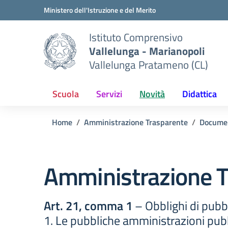
Vai ai contenuti
Vai al menu di navigazione
Vai al footer
Ministero dell'Istruzione e del Merito
Istituto Comprensivo
Vallelunga - Marianopoli
Vallelunga Pratameno (CL)
Scuola
Servizi
Novità
Didattica
Home
Amministrazione Trasparente
Docume
Amministrazione T
Art. 21, comma 1
– Obblighi di pubbl
1. Le pubbliche amministrazioni pubbl