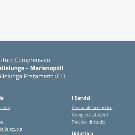
stituto Comprensivo
allelunga - Marianopoli
allelunga Pratameno (CL)
la
I Servizi
zione
Personale scolastico
Famiglie e studenti
ne
Percorsi di studio
della scuola
Didattica