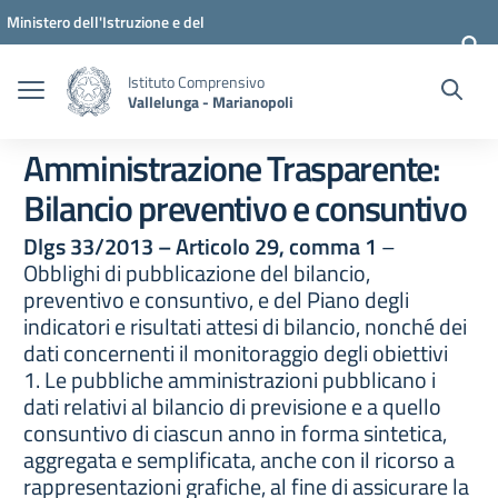
Vai ai contenuti
Vai al menu di navigazione
Vai al footer
Ministero dell'Istruzione e del
Merito
Istituto Comprensivo
Vallelunga - Marianopoli
Amministrazione Trasparente:
Bilancio preventivo e consuntivo
Dlgs 33/2013 – Articolo 29, comma 1
–
Obblighi di pubblicazione del bilancio,
preventivo e consuntivo, e del Piano degli
indicatori e risultati attesi di bilancio, nonché dei
dati concernenti il monitoraggio degli obiettivi
1. Le pubbliche amministrazioni pubblicano i
dati relativi al bilancio di previsione e a quello
consuntivo di ciascun anno in forma sintetica,
aggregata e semplificata, anche con il ricorso a
rappresentazioni grafiche, al fine di assicurare la