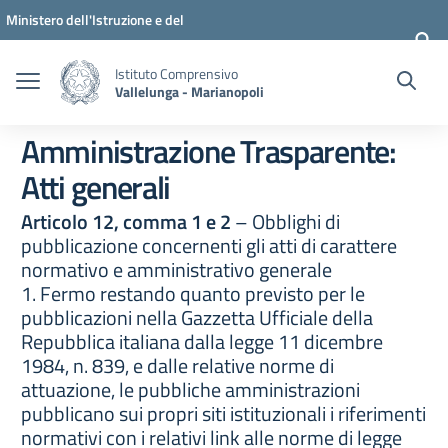
Vai ai contenuti
Vai al menu di navigazione
Vai al footer
Ministero dell'Istruzione e del
Merito
Istituto Comprensivo
Vallelunga - Marianopoli
Amministrazione Trasparente:
Atti generali
Articolo 12, comma 1 e 2
– Obblighi di
pubblicazione concernenti gli atti di carattere
normativo e amministrativo generale
1. Fermo restando quanto previsto per le
pubblicazioni nella Gazzetta Ufficiale della
Repubblica italiana dalla legge 11 dicembre
1984, n. 839, e dalle relative norme di
attuazione, le pubbliche amministrazioni
pubblicano sui propri siti istituzionali i riferimenti
normativi con i relativi link alle norme di legge