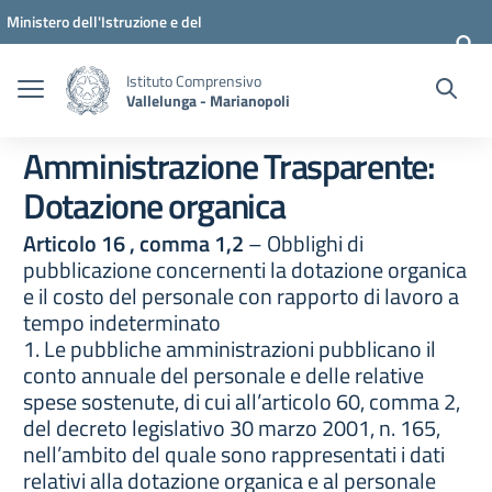
Vai ai contenuti
Vai al menu di navigazione
Vai al footer
Ministero dell'Istruzione e del
Merito
Istituto Comprensivo
Vallelunga - Marianopoli
Amministrazione Trasparente:
Dotazione organica
Articolo 16 , comma 1,2
– Obblighi di
pubblicazione concernenti la dotazione organica
e il costo del personale con rapporto di lavoro a
tempo indeterminato
1. Le pubbliche amministrazioni pubblicano il
conto annuale del personale e delle relative
spese sostenute, di cui all’articolo 60, comma 2,
del decreto legislativo 30 marzo 2001, n. 165,
nell’ambito del quale sono rappresentati i dati
relativi alla dotazione organica e al personale