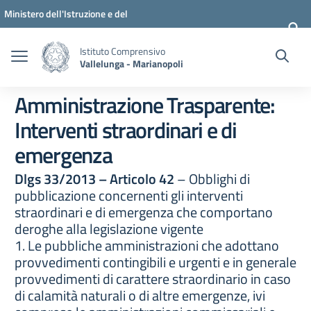
Vai ai contenuti
Vai al menu di navigazione
Vai al footer
Ministero dell'Istruzione e del
Merito
Istituto Comprensivo
Vallelunga - Marianopoli
Amministrazione Trasparente:
Interventi straordinari e di
emergenza
Dlgs 33/2013 – Articolo 42
– Obblighi di
pubblicazione concernenti gli interventi
straordinari e di emergenza che comportano
deroghe alla legislazione vigente
1. Le pubbliche amministrazioni che adottano
provvedimenti contingibili e urgenti e in generale
provvedimenti di carattere straordinario in caso
di calamità naturali o di altre emergenze, ivi